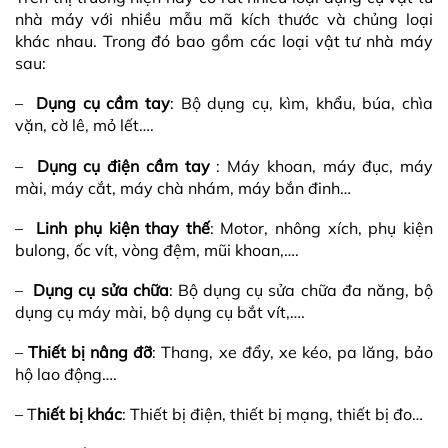
nhà máy với nhiều mẫu mã kích thước và chủng loại
khác nhau. Trong đó bao gồm các loại vật tư nhà máy
sau:
–
Dụng cụ cầm tay
: Bộ dụng cụ, kìm, khẩu, búa, chìa
vặn, cờ lê, mỏ lết….
–
Dụng cụ điện cầm tay
: Máy khoan, máy đục, máy
mài, máy cắt, máy chà nhám, máy bắn đinh…
–
Linh phụ kiện thay thế
: Motor, nhông xích, phụ kiện
bulong, ốc vít, vòng đệm, mũi khoan,….
–
Dụng cụ sửa chữa
: Bộ dụng cụ sửa chữa đa năng, bộ
dụng cụ máy mài, bộ dụng cụ bắt vít,….
–
Thiết bị nâng đỡ
: Thang, xe đẩy, xe kéo, pa lăng, bảo
hộ lao động….
– T
hiết bị khác
: Thiết bị điện, thiết bị mạng, thiết bị đo…