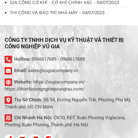
GIA CÔNG CƠ KHÍ - CƠ KHÍ CHÍNH XÁC - 04/07/2023
THI CÔNG VÀ BẢO TRÌ NHÀ MÁY - 04/07/2023
CÔNG TY TNHH DỊCH VỤ KỸ THUẬT VÀ THIẾT BỊ
CÔNG NGHIỆP VŨ GIA
Hotline:
0966617689 - 0966617689
Email:
sales@vugiacompany.vn
Website:
https://vugiacompany.vn/ -
https://thietbicongnghiepvungtau.com/
Trụ Sở Chính:
Số 58, Đường Nguyễn Trãi, Phường Phú Mỹ,
Thành phố Hồ Chí Minh
Chi Nhánh Hà Nội:
OV10, KĐT Xuân Phương Viglacera,
Phường Xuân Phương, Thành phố Hà Nội