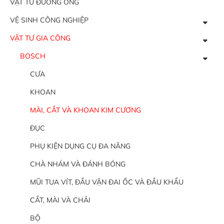
VẬT TƯ ĐƯỜNG ỐNG
VỆ SINH CÔNG NGHIỆP
VẬT TƯ GIA CÔNG
BOSCH
CƯA
KHOAN
MÀI, CẮT VÀ KHOAN KIM CƯƠNG
ĐỤC
PHỤ KIỆN DỤNG CỤ ĐA NĂNG
CHÀ NHÁM VÀ ĐÁNH BÓNG
MŨI TUA VÍT, ĐẦU VẶN ĐAI ỐC VÀ ĐẦU KHẨU
CẮT, MÀI VÀ CHẢI
BỘ