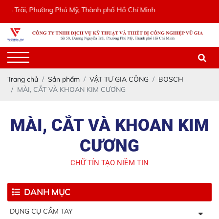
Phường Phú Mỹ, Thành phố Hồ Chí Minh
Trang chủ
Sản phẩm
VẬT TƯ GIA CÔNG
BOSCH
MÀI, CẮT VÀ KHOAN KIM CƯƠNG
MÀI, CẮT VÀ KHOAN KIM
CƯƠNG
CHỮ TÍN TẠO NIỀM TIN
DANH MỤC
DỤNG CỤ CẦM TAY