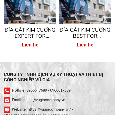
ĐĨA CẮT KIM CƯƠNG
ĐĨA CẮT KIM CƯƠNG
EXPERT FOR
BEST FOR
UNIVERSAL TURBO (
UNIVERSAL ( DÀNH
Liên hệ
Liên hệ
DÀNH CHO MÁY MÀI
CHO MÁY MÀI GÓC
GÓC NHỎ )
NHỎ )
CÔNG TY TNHH DỊCH VỤ KỸ THUẬT VÀ THIẾT BỊ
CÔNG NGHIỆP VŨ GIA
Hotline:
0966617689 - 0966617689
Email:
sales@vugiacompany.vn
Website:
https://vugiacompany.vn/ -