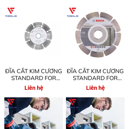
CHO MÁY MÀI GÓC
CHO MÁY MÀI GÓC
LỚN KHÓA BẰNG
LỚN KHÓA BẰNG
ĐAI ỐC )
ĐAI ỐC )
ĐĨA CẮT KIM CƯƠNG
ĐĨA CẮT KIM CƯƠNG
STANDARD FOR
STANDARD FOR
UNIVERSAL ( DÀNH
CONCRETE ( DÀNH
Liên hệ
Liên hệ
CHO MÁY MÀI GÓC
CHO MÁY MÀI GÓC
NHỎ )
NHỎ )