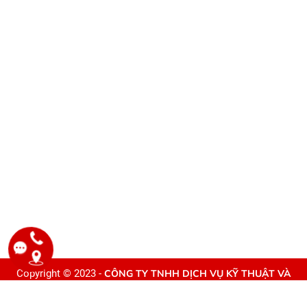
Copyright © 2023 -
CÔNG TY TNHH DỊCH VỤ KỸ THUẬT VÀ
THIẾT BỊ CÔNG NGHIỆP VŨ GIA
. All rights reserved. Design by
Webvps.vn