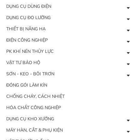
DỤNG CỤ DÙNG ĐIỆN
DỤNG CỤ ĐO LƯỜNG
THIẾT BỊ NÂNG HẠ
ĐIỆN CÔNG NGHIỆP
PK KHÍ NÉN THỦY LỰC
VẬT TƯ BẢO HỘ
SƠN - KEO - BÔI TRƠN
ĐÓNG GÓI LÀM KÍN
CHỐNG CHÁY, CÁCH NHIỆT
HÓA CHẤT CÔNG NGHIỆP
DỤNG CỤ KHO XƯỞNG
MÁY HÀN, CẮT & PHỤ KIỆN