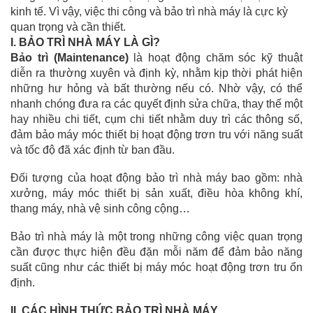
kinh tế. Vì vậy, việc thi công và bảo trì nhà máy là cực kỳ
quan trọng và cần thiết.
I.
BẢO TRÌ NHÀ MÁY LÀ GÌ?
Bảo trì (Maintenance)
là hoạt động chăm sóc kỹ thuật
diễn ra thường xuyên và định kỳ, nhằm kịp thời phát hiện
những hư hỏng và bất thường nếu có. Nhờ vậy, có thể
nhanh chóng đưa ra các quyết định sửa chữa, thay thế một
hay nhiều chi tiết, cụm chi tiết nhằm duy trì các thông số,
đảm bảo máy móc thiết bị hoạt động trơn tru với năng suất
và tốc độ đã xác định từ ban đầu.
Đối tượng của hoạt động bảo trì nhà máy bao gồm: nhà
xưởng, máy móc thiết bị sản xuất, điều hòa không khí,
thang máy, nhà vệ sinh công cộng…
Bảo trì nhà máy
là một trong những công việc quan trọng
cần được thực hiện đều đặn mỗi năm để đảm bảo năng
suất cũng như các thiết bị máy móc hoạt động trơn tru ổn
định.
II.
CÁC HÌNH THỨC BẢO TRÌ NHÀ MÁY