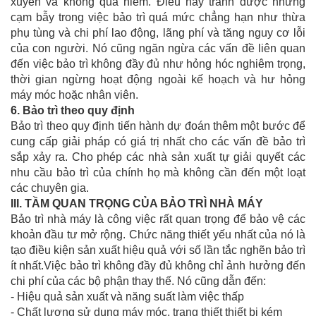
xuyên và không quá hiếm. Điều này tránh được những
cạm bẫy trong việc bảo trì quá mức chẳng hạn như thừa
phụ tùng và chi phí lao động, lãng phí và tăng nguy cơ lỗi
của con người. Nó cũng ngăn ngừa các vấn đề liên quan
đến việc bảo trì không đầy đủ như hỏng hóc nghiêm trọng,
thời gian ngừng hoạt động ngoài kế hoạch và hư hỏng
máy móc hoặc nhân viên.
6.
Bảo trì theo quy định
Bảo trì theo quy định tiến hành dự đoán thêm một bước để
cung cấp giải pháp có giá trị nhất cho các vấn đề bảo trì
sắp xảy ra. Cho phép các nhà sản xuất tự giải quyết các
nhu cầu bảo trì của chính họ mà không cần đến một loạt
các chuyên gia.
III.
TẦM QUAN TRỌNG CỦA BẢO TRÌ NHÀ MÁY
Bảo trì nhà máy là công việc rất quan trọng để bảo vệ các
khoản đầu tư mở rộng. Chức năng thiết yếu nhất của nó là
tạo điều kiện sản xuất hiệu quả với số lần tắc nghẽn bảo trì
ít nhất.Việc bảo trì không đầy đủ không chỉ ảnh hưởng đến
chi phí của các bộ phận thay thế. Nó cũng dẫn đến:
- Hiệu quả sản xuất và năng suất làm việc thấp
- Chất lượng sử dụng máy móc, trang thiết thiết bị kém