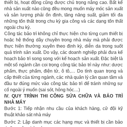
thiết bị, hoạt động cũng được chú trọng nâng cao. Bất kể
nhà sản xuất nào cũng đều mong muốn máy móc sản xuất
và sản lượng phải ổn định, tăng năng suất, giảm tối đa
những tổn thất trong chu kỳ gia công và các dạng tổn thất
ngoài chu kỳ.
Công tác bảo trì không chỉ thực hiện cho từng cụm thiết bị
hoặc hệ thống dây chuyền trong nhà máy mà phải được
thực hiện thường xuyên theo định kỳ, diễn da trong suốt
quá trình sản xuất. Do vậy, các doanh nghiệp phải đưa kế
hoạch bảo trì song song với kế hoạch sản xuất. Đặc biệt là
một số ngành cần coi trọng công tác bảo trì này như: dược
phẩm, thực phẩm, điện tử, ô tô,… Do tính quan trọng và
cấp thiết của từng ngành, các nhà quản lý cần quan tâm và
đầu tư đúng mức vào công tác bảo trì để tránh những sự
cố ngoài ý muốn (sai sót, hỏng hóc…)
IV.
QUY TRÌNH THI CÔNG SỬA CHỮA VÀ BẢO TRÌ
NHÀ MÁY
Bước 1: Tiếp nhận nhu cầu của khách hàng, cử đội kỹ
thuật khảo sát nhà máy
Bước 2: Lập danh mục các hạng mục và thiết bị cần bảo