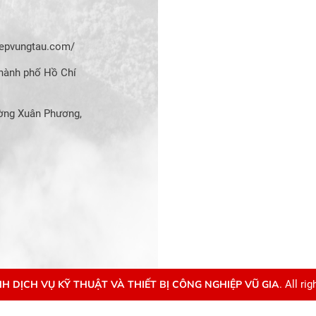
hiepvungtau.com/
hành phố Hồ Chí
ờng Xuân Phương,
H DỊCH VỤ KỸ THUẬT VÀ THIẾT BỊ CÔNG NGHIỆP VŨ GIA
. All ri