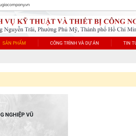
ugiacompany.vn
SẢN PHẨM
CÔNG TRÌNH VÀ DỰ ÁN
TIN T
NG NGHIỆP VŨ