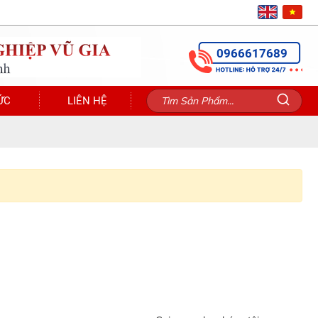
0966617689
ỨC
LIÊN HỆ