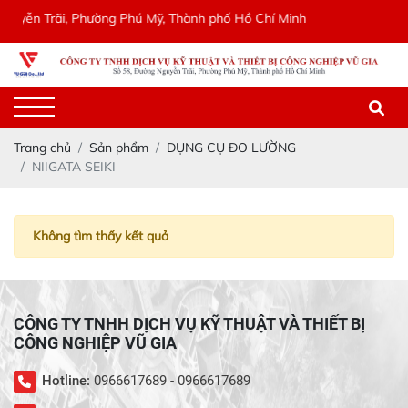
uyễn Trãi, Phường Phú Mỹ, Thành phố Hồ Chí Minh
Trang chủ
Sản phẩm
DỤNG CỤ ĐO LƯỜNG
NIIGATA SEIKI
Không tìm thấy kết quả
CÔNG TY TNHH DỊCH VỤ KỸ THUẬT VÀ THIẾT BỊ
CÔNG NGHIỆP VŨ GIA
Hotline:
0966617689 - 0966617689