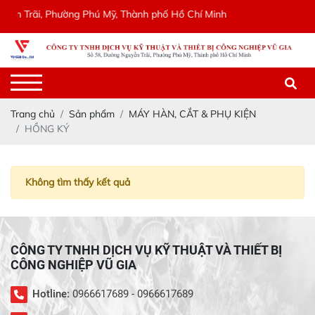
ễn Trãi, Phường Phú Mỹ, Thành phố Hồ Chí Minh
Trang chủ
Sản phẩm
MÁY HÀN, CẮT & PHỤ KIỆN
HỒNG KÝ
Không tìm thấy kết quả
CÔNG TY TNHH DỊCH VỤ KỸ THUẬT VÀ THIẾT BỊ
CÔNG NGHIỆP VŨ GIA
Hotline:
0966617689 - 0966617689