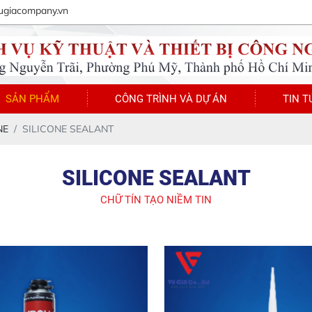
ugiacompany.vn
SẢN PHẨM
CÔNG TRÌNH VÀ DỰ ÁN
TIN T
NE
SILICONE SEALANT
SILICONE SEALANT
CHỮ TÍN TẠO NIỀM TIN