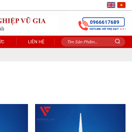
0966617689
ỨC
LIÊN HỆ