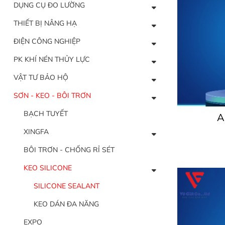
DỤNG CỤ ĐO LƯỜNG
THIẾT BỊ NÂNG HẠ
ĐIỆN CÔNG NGHIỆP
PK KHÍ NÉN THỦY LỰC
VẬT TƯ BẢO HỘ
SƠN - KEO - BÔI TRƠN
BẠCH TUYẾT
A
XINGFA
BÔI TRƠN - CHỐNG RỈ SÉT
KEO SILICONE
SILICONE SEALANT
KEO DÁN ĐA NĂNG
EXPO