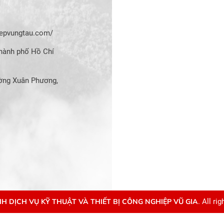
hiepvungtau.com/
hành phố Hồ Chí
ờng Xuân Phương,
H DỊCH VỤ KỸ THUẬT VÀ THIẾT BỊ CÔNG NGHIỆP VŨ GIA
. All ri