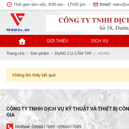
Thời gian làm việc: 8:00 am - 17h00 pm
sales@v
Email:
GIỚI THIỆU
DỊCH VỤ
Trang chủ
Sản phẩm
DỤNG CỤ CẦM TAY
ASAKI
Không tìm thấy kết quả
CÔNG TY TNHH DỊCH VỤ KỸ THUẬT VÀ THIẾT BỊ CÔ
GIA
Hotline:
0966617689 - 0966617689