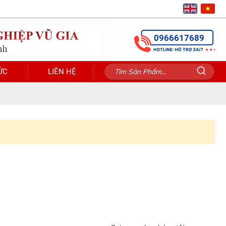
0966617689
ỨC
LIÊN HỆ