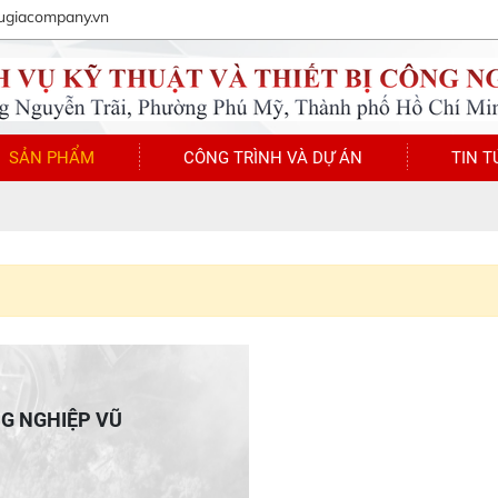
ugiacompany.vn
SẢN PHẨM
CÔNG TRÌNH VÀ DỰ ÁN
TIN T
NG NGHIỆP VŨ