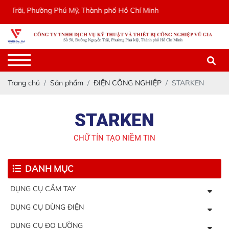
Phường Phú Mỹ, Thành phố Hồ Chí Minh
Trang chủ
Sản phẩm
ĐIỆN CÔNG NGHIỆP
STARKEN
STARKEN
CHỮ TÍN TẠO NIỀM TIN
DANH MỤC
DỤNG CỤ CẦM TAY
DỤNG CỤ DÙNG ĐIỆN
DỤNG CỤ ĐO LƯỜNG