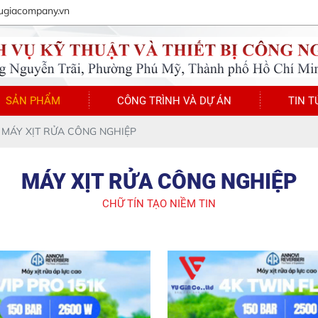
ugiacompany.vn
SẢN PHẨM
CÔNG TRÌNH VÀ DỰ ÁN
TIN T
MÁY XỊT RỬA CÔNG NGHIỆP
MÁY XỊT RỬA CÔNG NGHIỆP
CHỮ TÍN TẠO NIỀM TIN