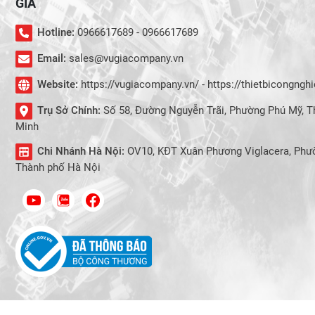
GIA
Hotline:
0966617689 - 0966617689
Email:
sales@vugiacompany.vn
Website:
https://vugiacompany.vn/ - https://thietbicongng
Trụ Sở Chính:
Số 58, Đường Nguyễn Trãi, Phường Phú Mỹ, T
Minh
Chi Nhánh Hà Nội:
OV10, KĐT Xuân Phương Viglacera, Phư
Thành phố Hà Nội