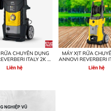
T RỬA CHUYÊN DỤNG
MÁY XỊT RỬA CHUY
EVERBERI ITALY 2K X-
ANNOVI REVERBERI I
ÁP LỰC CAO 160BAR,
X-TRA – MOTOR TỪ 
Liên hệ
Liên hệ
2200W
CAO 140BAR, 2
NG NGHIỆP VŨ