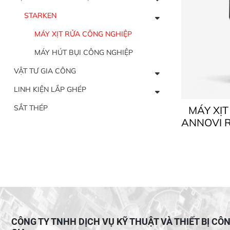
STARKEN
MÁY XỊT RỬA CÔNG NGHIỆP
MÁY HÚT BỤI CÔNG NGHIỆP
VẬT TƯ GIA CÔNG
LINH KIỆN LẮP GHÉP
SẮT THÉP
MÁY XỊ
ANNOVI R
TRA – 
CÔNG TY TNHH DỊCH VỤ KỸ THUẬT VÀ THIẾT BỊ CÔ