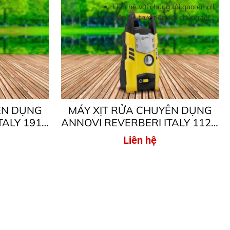
Liên hệ với chúng tôi qua email
Liên hệ trực tiếp với chúng tôi
ÊN DỤNG
MÁY XỊT RỬA CHUYÊN DỤNG
TALY 191K
ANNOVI REVERBERI ITALY 112 –
– ÁP LỰC
MOTOR TỪ – ÁP LỰC CAO
Liên hệ
000W
110BAR, 1300W