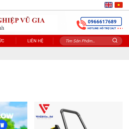
0966617689
ỨC
LIÊN HỆ