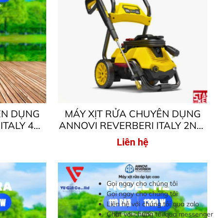
ÊN DỤNG
MÁY XỊT RỬA CHUYÊN DỤNG
ITALY 4K
ANNOVI REVERBERI ITALY 2N1-
 KÉP, ÁP
160I – MOTOR TỪ – ÁP LỰC CAO
Liên hệ
 2500W
160BAR, 2200W
Gọi ngay cho chúng tôi
Gọi ngay cho chúng tôi
Liên hệ với chúng tôi qua zalo
Chat với chúng tôi qua messenger