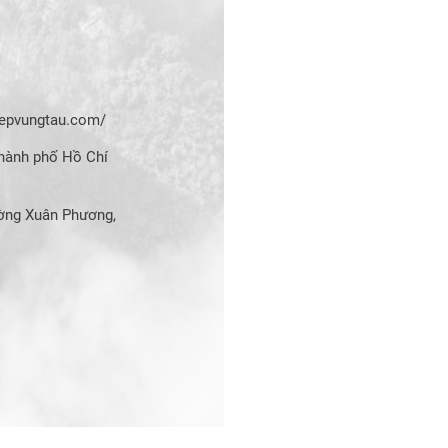
hiepvungtau.com/
hành phố Hồ Chí
ờng Xuân Phương,