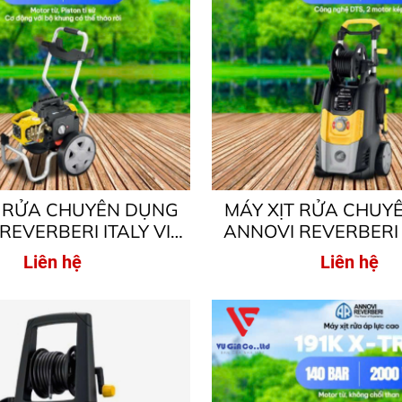
T RỬA CHUYÊN DỤNG
MÁY XỊT RỬA CHUY
REVERBERI ITALY VIP
ANNOVI REVERBERI 
1K – MOTOR TỪ – ÁP
TWIN FLOW – MOTOR
Liên hệ
Liên hệ
AO 150BAR, 2600W
LỰC CAO 150BAR,