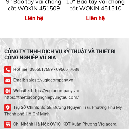
9″ Bao tay vải chống
10″ Bao tay vải chống
cắt WOKIN 451509
cắt WOKIN 451510
Liên hệ
Liên hệ
CÔNG TY TNHH DỊCH VỤ KỸ THUẬT VÀ THIẾT BỊ
CÔNG NGHIỆP VŨ GIA
Hotline:
0966617689 - 0966617689
Email:
sales@vugiacompany.vn
Website:
https://vugiacompany.vn/ -
https://thietbicongnghiepvungtau.com/
Trụ Sở Chính:
Số 58, Đường Nguyễn Trãi, Phường Phú Mỹ,
Thành phố Hồ Chí Minh
Chi Nhánh Hà Nội:
OV10, KĐT Xuân Phương Viglacera,