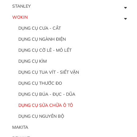
STANLEY
WOKIN
DỤNG CỤ CƯA - CẮT
DỤNG CỤ NGÀNH ĐIỆN
DỤNG CỤ CỜ LÊ - MỎ LẾT
DỤNG CỤ KÌM
DỤNG CỤ TUA VÍT - SIẾT VẶN
DỤNG CỤ THƯỚC ĐO
DỤNG CỤ BÚA - ĐỤC - DŨA
DỤNG CỤ SỬA CHỮA Ô TÔ
DỤNG CỤ NGUYÊN BỘ
MAKITA