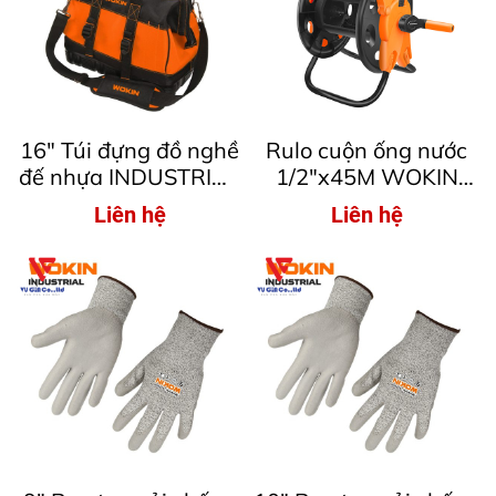
16″ Túi đựng đồ nghề
Rulo cuộn ống nước
đế nhựa INDUSTRIAL
1/2″x45M WOKIN
Wokin 906216
574045
Liên hệ
Liên hệ