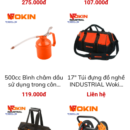
275.000đ
107.000đ
727530
500cc Bình châm dầu
17″ Túi đựng đồ nghề
sử dụng trong công
INDUSTRIAL Wokin
nghiệp Wokin
906017
119.000đ
Liên hệ
727550