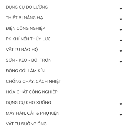
DỤNG CỤ ĐO LƯỜNG
THIẾT BỊ NÂNG HẠ
ĐIỆN CÔNG NGHIỆP
PK KHÍ NÉN THỦY LỰC
VẬT TƯ BẢO HỘ
SƠN - KEO - BÔI TRƠN
ĐÓNG GÓI LÀM KÍN
CHỐNG CHÁY, CÁCH NHIỆT
HÓA CHẤT CÔNG NGHIỆP
DỤNG CỤ KHO XƯỞNG
MÁY HÀN, CẮT & PHỤ KIỆN
VẬT TƯ ĐƯỜNG ỐNG