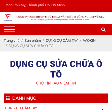
ờng Phú Mỹ, Thành phố Hồ Chí Minh
Trang chủ
Sản phẩm
DỤNG CỤ CẦM TAY
WOKIN
DỤNG CỤ SỬA CHỮA Ô TÔ
DỤNG CỤ SỬA CHỮA Ô
TÔ
CHỮ TÍN TẠO NIỀM TIN
DANH MỤC
DỤNG CỤ CẦM TAY