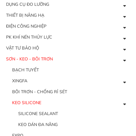
DỤNG CỤ ĐO LƯỜNG
THIẾT BỊ NÂNG HẠ
ĐIỆN CÔNG NGHIỆP
PK KHÍ NÉN THỦY LỰC
VẬT TƯ BẢO HỘ
SƠN - KEO - BÔI TRƠN
BẠCH TUYẾT
XINGFA
BÔI TRƠN - CHỐNG RỈ SÉT
KEO SILICONE
SILICONE SEALANT
KEO DÁN ĐA NĂNG
EXPO