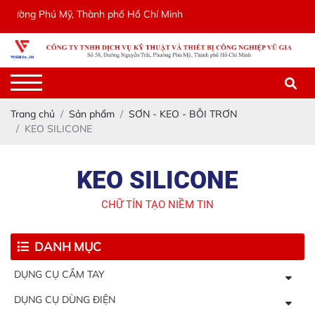
ng Phú Mỹ, Thành phố Hồ Chí Minh
Trang chủ
Sản phẩm
SƠN - KEO - BÔI TRƠN
KEO SILICONE
KEO SILICONE
CHỮ TÍN TẠO NIỀM TIN
DANH MỤC
DỤNG CỤ CẦM TAY
DỤNG CỤ DÙNG ĐIỆN