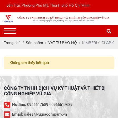
guyễn Trãi, Phường Phú Mỹ, Thành phố Hồ Chí Minh
Trang chủ
Sản phẩm
VẬT TƯ BẢO HỘ
KIMBERLY-CLARK
Không tìm thấy kết quả
CÔNG TY TNHH DỊCH VỤ KỸ THUẬT VÀ THIẾT BỊ
CÔNG NGHIỆP VŨ GIA
Hotline:
0966617689 - 0966617689
Email:
sales@vugiacompany.vn