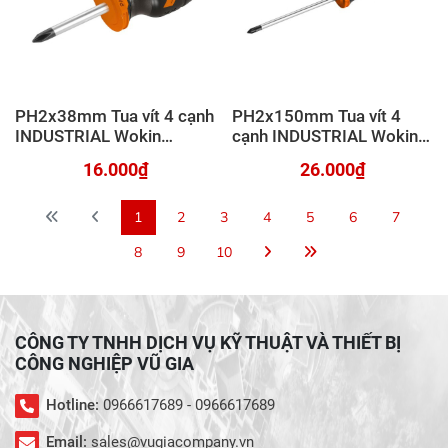
PH2x38mm Tua vít 4 cạnh
PH2x150mm Tua vít 4
INDUSTRIAL Wokin
cạnh INDUSTRIAL Wokin
200261
200266
16.000₫
26.000₫
1
2
3
4
5
6
7
8
9
10
CÔNG TY TNHH DỊCH VỤ KỸ THUẬT VÀ THIẾT BỊ
CÔNG NGHIỆP VŨ GIA
Hotline:
0966617689 - 0966617689
Email:
sales@vugiacompany.vn