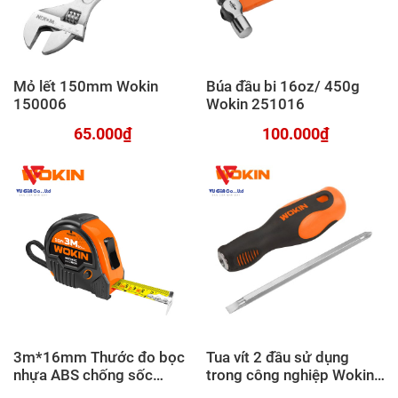
Mỏ lết 150mm Wokin
Búa đầu bi 16oz/ 450g
150006
Wokin 251016
65.000₫
100.000₫
3m*16mm Thước đo bọc
Tua vít 2 đầu sử dụng
nhựa ABS chống sốc
trong công nghiệp Wokin
Wokin 500803
206002