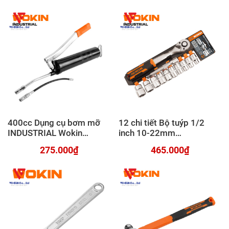
400cc Dụng cụ bơm mỡ
12 chi tiết Bộ tuýp 1/2
INDUSTRIAL Wokin
inch 10-22mm
728050
INDUSTRIAL Wokin
275.000₫
465.000₫
154830