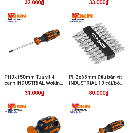
32.000₫
33.000₫
PH3x150mm Tua vít 4
PH2x65mm Đầu bắn vít
cạnh INDUSTRIAL Wokin
INDUSTRIAL 10 cái/bộ
200286
Wokin 212003
31.000₫
80.000₫