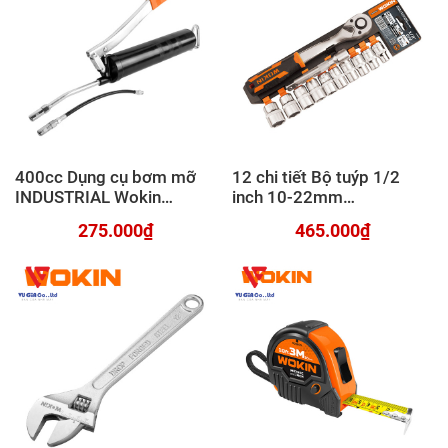
400cc Dụng cụ bơm mỡ
12 chi tiết Bộ tuýp 1/2
INDUSTRIAL Wokin
inch 10-22mm
728050
INDUSTRIAL Wokin
275.000₫
465.000₫
154830