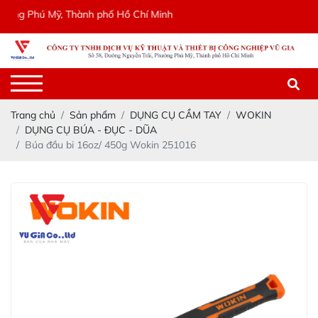
ng Phú Mỹ, Thành phố Hồ Chí Minh
Trang chủ
Sản phẩm
DỤNG CỤ CẦM TAY
WOKIN
DỤNG CỤ BÚA - ĐỤC - DŨA
Búa đầu bi 16oz/ 450g Wokin 251016