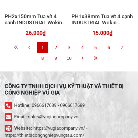
PH2x150mm Tua vít 4
PH1x38mm Tua vít 4 cạnh
cạnh INDUSTRIAL Wokin
INDUSTRIAL Wokin
200266
200251
26.000₫
15.000₫
1
2
3
4
5
6
7
8
9
10
CÔNG TY TNHH DỊCH VỤ KỸ THUẬT VÀ THIẾT BỊ
CÔNG NGHIỆP VŨ GIA
Hotline:
0966617689 - 0966617689
Email:
sales@vugiacompany.vn
Website:
https://vugiacompany.vn/ -
https://thietbicongnghiepvungtau.com/