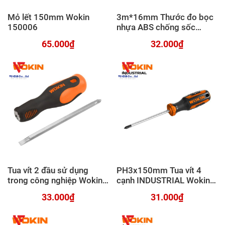
Mỏ lết 150mm Wokin
3m*16mm Thước đo bọc
150006
nhựa ABS chống sốc
Wokin 500803
65.000₫
32.000₫
Tua vít 2 đầu sử dụng
PH3x150mm Tua vít 4
trong công nghiệp Wokin
cạnh INDUSTRIAL Wokin
206002
200286
33.000₫
31.000₫