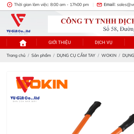
Thời gian làm việc: 8:00 am - 17h00 pm
sales@v
Email:
GIỚI THIỆU
DỊCH VỤ
Trang chủ
Sản phẩm
DỤNG CỤ CẦM TAY
WOKIN
DỤNG