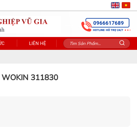
0966617689
ỨC
LIÊN HỆ
n WOKIN 311830