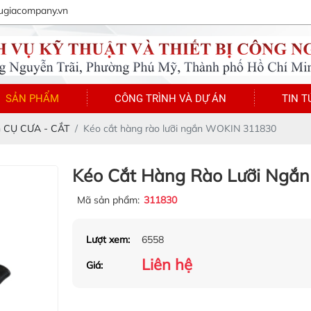
ugiacompany.vn
SẢN PHẨM
CÔNG TRÌNH VÀ DỰ ÁN
TIN T
 CỤ CƯA - CẮT
Kéo cắt hàng rào lưỡi ngắn WOKIN 311830
Kéo Cắt Hàng Rào Lưỡi Ngắ
Mã sản phẩm:
311830
Lượt xem:
6558
Liên hệ
Giá: