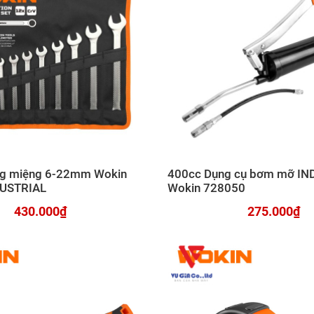
òng miệng 6-22mm Wokin
400cc Dụng cụ bơm mỡ IN
DUSTRIAL
Wokin 728050
430.000₫
275.000₫