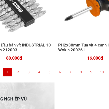
ầu bắn vít INDUSTRIAL 10
PH2x38mm Tua vít 4 cạnh
in 212003
Wokin 200261
80.000₫
16.000₫
1
2
3
4
5
6
7
8
9
10
NG NGHIỆP VŨ