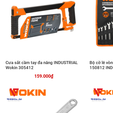
Cưa sắt cầm tay đa năng INDUSTRIAL
Bộ cờ lê v
Wokin 305412
150812 IN
159.000₫