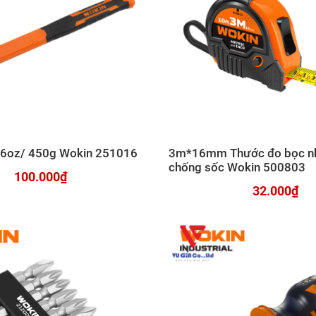
16oz/ 450g Wokin 251016
3m*16mm Thước đo bọc n
chống sốc Wokin 500803
100.000₫
32.000₫