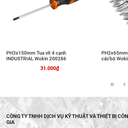
PH3x150mm Tua vít 4 cạnh
PH2x65mm Đ
INDUSTRIAL Wokin 200286
cái/bộ Wok
31.000₫
CÔNG TY TNHH DỊCH VỤ KỸ THUẬT VÀ THIẾT BỊ CÔ
GIA