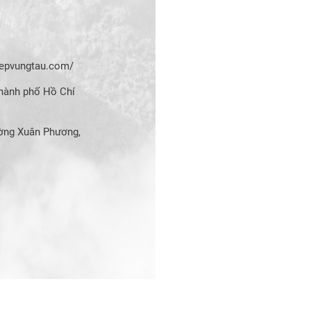
hiepvungtau.com/
hành phố Hồ Chí
ờng Xuân Phương,
H DỊCH VỤ KỸ THUẬT VÀ THIẾT BỊ CÔNG NGHIỆP VŨ GIA
. All ri