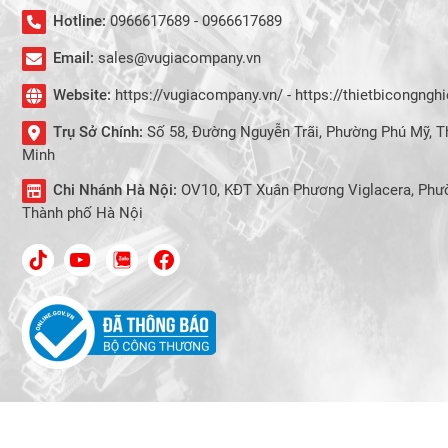
Hotline:
0966617689 - 0966617689
Email:
sales@vugiacompany.vn
Website:
https://vugiacompany.vn/ - https://thietbicongng
Trụ Sở Chính:
Số 58, Đường Nguyễn Trãi, Phường Phú Mỹ, T
Minh
Chi Nhánh Hà Nội:
OV10, KĐT Xuân Phương Viglacera, Phư
Thành phố Hà Nội
Copyright © 2023 -
CÔNG TY TNH