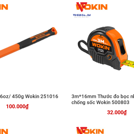
16oz/ 450g Wokin 251016
3m*16mm Thước đo bọc n
chống sốc Wokin 500803
100.000₫
32.000₫