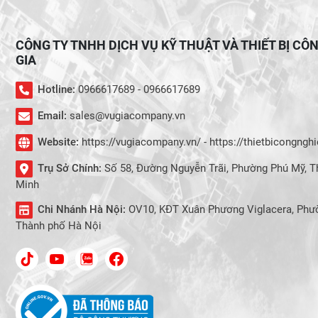
CÔNG TY TNHH DỊCH VỤ KỸ THUẬT VÀ THIẾT BỊ CÔ
GIA
Hotline:
0966617689 - 0966617689
Email:
sales@vugiacompany.vn
Website:
https://vugiacompany.vn/ - https://thietbicongng
Trụ Sở Chính:
Số 58, Đường Nguyễn Trãi, Phường Phú Mỹ, T
Minh
Chi Nhánh Hà Nội:
OV10, KĐT Xuân Phương Viglacera, Phư
Thành phố Hà Nội