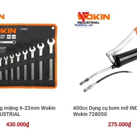
òng miệng 6-22mm Wokin
400cc Dụng cụ bơm mỡ IN
DUSTRIAL
Wokin 728050
430.000₫
275.000₫