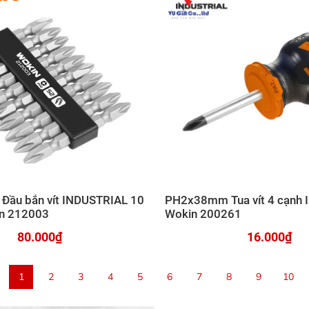
ầu bắn vít INDUSTRIAL 10
PH2x38mm Tua vít 4 cạnh
in 212003
Wokin 200261
80.000₫
16.000₫
1
2
3
4
5
6
7
8
9
10