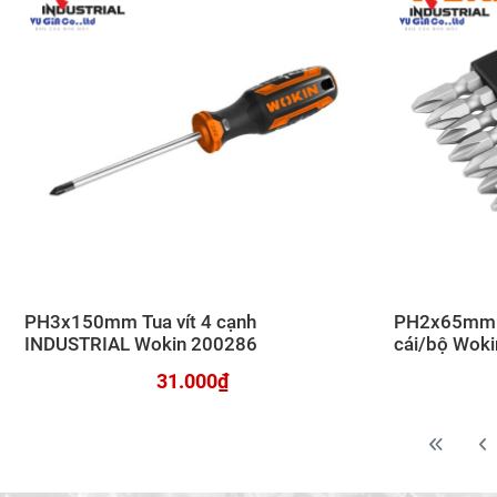
PH3x150mm Tua vít 4 cạnh
PH2x65mm Đ
INDUSTRIAL Wokin 200286
cái/bộ Wok
31.000₫