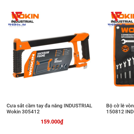
Cưa sắt cầm tay đa năng INDUSTRIAL
Bộ cờ lê v
Wokin 305412
150812 IN
159.000₫