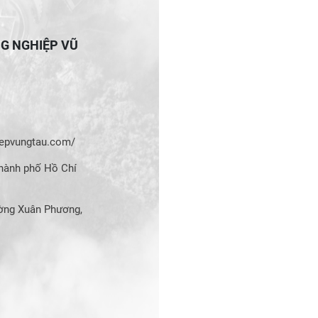
NG NGHIỆP VŨ
hiepvungtau.com/
hành phố Hồ Chí
ờng Xuân Phương,