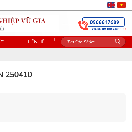
0966617689
ỨC
LIÊN HỆ
N 250410