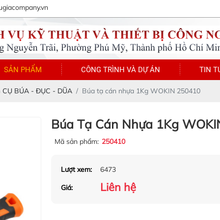
ugiacompany.vn
SẢN PHẨM
CÔNG TRÌNH VÀ DỰ ÁN
TIN T
 CỤ BÚA - ĐỤC - DŨA
Búa tạ cán nhựa 1Kg WOKIN 250410
Búa Tạ Cán Nhựa 1Kg WOKI
Mã sản phẩm:
250410
Lượt xem:
6473
Liên hệ
Giá: