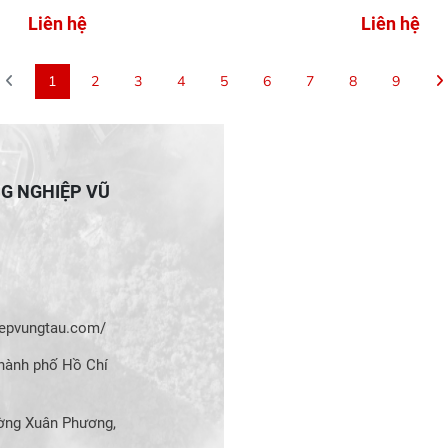
Liên hệ
Liên hệ
1
2
3
4
5
6
7
8
9
NG NGHIỆP VŨ
hiepvungtau.com/
hành phố Hồ Chí
ờng Xuân Phương,