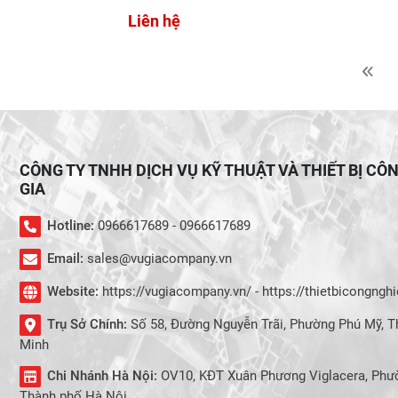
Liên hệ
CÔNG TY TNHH DỊCH VỤ KỸ THUẬT VÀ THIẾT BỊ CÔ
GIA
Hotline:
0966617689 - 0966617689
Email:
sales@vugiacompany.vn
Website:
https://vugiacompany.vn/ - https://thietbicongng
Trụ Sở Chính:
Số 58, Đường Nguyễn Trãi, Phường Phú Mỹ, T
Minh
Chi Nhánh Hà Nội:
OV10, KĐT Xuân Phương Viglacera, Phư
Thành phố Hà Nội