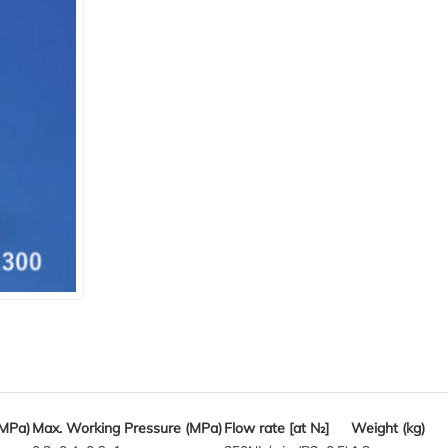
(MPa)
Max. Working Pressure (MPa)
Flow rate [at N₂]
Weight (kg)