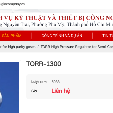
ugiacompany.vn
SẢN PHẨM
CÔNG TRÌNH VÀ DỰ ÁN
TIN T
r for high purity gases
TORR High Pressure Regulator for Semi-Co
TORR-1300
Lượt xem:
5988
Liên hệ
Giá: