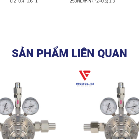
0.2 0.4 0.6 1
250NL/min (P2=0.5)
1.3
SẢN PHẨM LIÊN QUAN