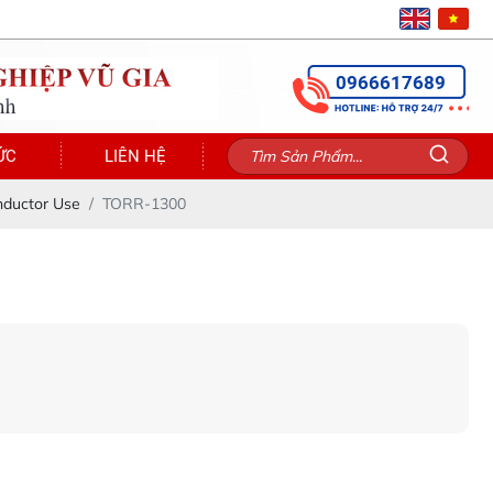
0966617689
ỨC
LIÊN HỆ
nductor Use
TORR-1300