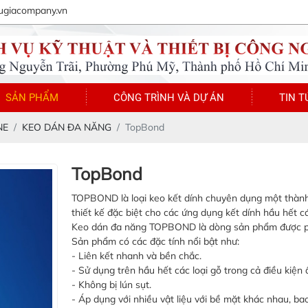
ugiacompany.vn
SẢN PHẨM
CÔNG TRÌNH VÀ DỰ ÁN
TIN T
NE
KEO DÁN ĐA NĂNG
TopBond
TopBond
TOPBOND là loại keo kết dính chuyên dụng một thàn
thiết kế đặc biệt cho các ứng dụng kết dính hầu hết các
Keo dán đa năng TOPBOND là dòng sản phẩm được phát
Sản phẩm có các đặc tính nổi bật như:
- Liên kết nhanh và bền chắc.
- Sử dụng trên hầu hết các loại gỗ trong cả điều kiệ
- Không bị lún sụt.
- Áp dụng với nhiều vật liệu với bề mặt khác nhau, b