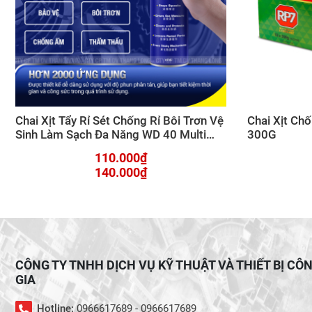
Chai Xịt Tẩy Rỉ Sét Chống Rỉ Bôi Trơn Vệ
Chai Xịt Chố
Sinh Làm Sạch Đa Năng WD 40 Multi
300G
Use 412ml
110.000₫
140.000₫
CÔNG TY TNHH DỊCH VỤ KỸ THUẬT VÀ THIẾT BỊ CÔ
GIA
Hotline:
0966617689 - 0966617689