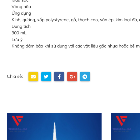
Vàng nâu
Ứng dụng
Kính, gương, xốp polystyrene, gỗ, thạch cao, ván ép, kim loại đá, 
Dung tích
300 mL
Lưu ý
Không đảm bảo khi sử dụng với các vật liệu gốc nhựa hoặc bề m
Chia sẻ: