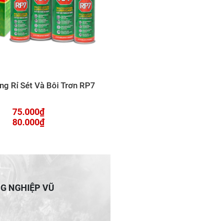
ng Rỉ Sét Và Bôi Trơn RP7
75.000₫
80.000₫
NG NGHIỆP VŨ