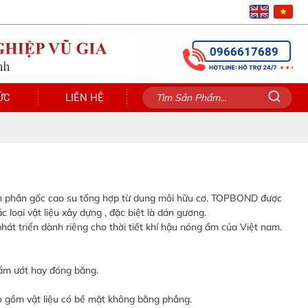
0966617689
ỨC
LIÊN HỆ
h phần gốc cao su tổng hợp từ dung môi hữu cơ. TOPBOND được
 loại vật liệu xây dựng , đặc biệt là dán gương.
 triển dành riêng cho thời tiết khí hậu nóng ẩm của Việt nam.
n ẩm ướt hay đóng băng.
ao gồm vật liệu có bề mặt không bằng phẳng.