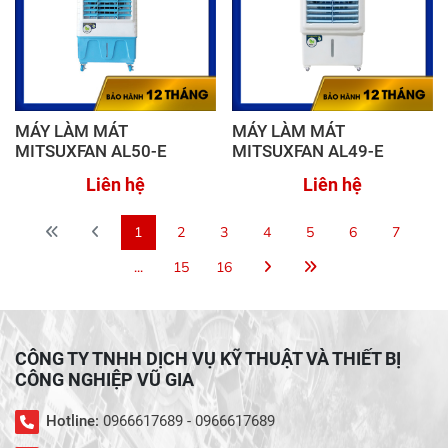
MÁY LÀM MÁT
MÁY LÀM MÁT
MITSUXFAN AL50-E
MITSUXFAN AL49-E
Liên hệ
Liên hệ
1
2
3
4
5
6
7
...
15
16
CÔNG TY TNHH DỊCH VỤ KỸ THUẬT VÀ THIẾT BỊ
CÔNG NGHIỆP VŨ GIA
Hotline:
0966617689 - 0966617689