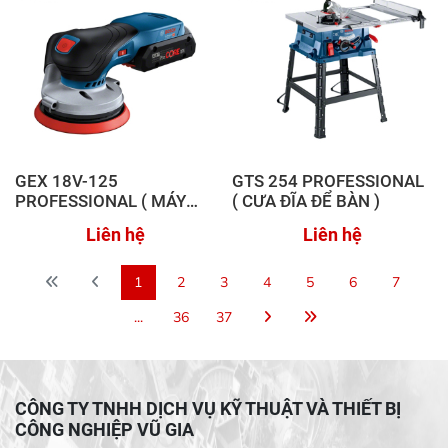
GEX 18V-125
GTS 254 PROFESSIONAL
PROFESSIONAL ( MÁY
( CƯA ĐĨA ĐỂ BÀN )
CHÀ NHÁM RUNG TRÒN
Liên hệ
Liên hệ
DÙNG PIN )
1
2
3
4
5
6
7
...
36
37
CÔNG TY TNHH DỊCH VỤ KỸ THUẬT VÀ THIẾT BỊ
CÔNG NGHIỆP VŨ GIA