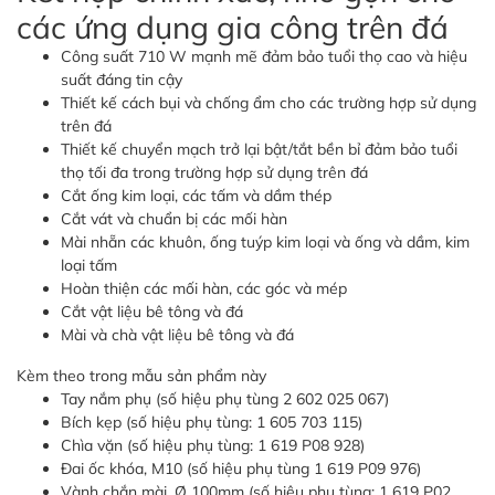
các ứng dụng gia công trên đá
Công suất 710 W mạnh mẽ đảm bảo tuổi thọ cao và hiệu
suất đáng tin cậy
Thiết kế cách bụi và chống ẩm cho các trường hợp sử dụng
trên đá
Thiết kế chuyển mạch trở lại bật/tắt bền bỉ đảm bảo tuổi
thọ tối đa trong trường hợp sử dụng trên đá
Cắt ống kim loại, các tấm và dầm thép
Cắt vát và chuẩn bị các mối hàn
Mài nhẵn các khuôn, ống tuýp kim loại và ống và dầm, kim
loại tấm
Hoàn thiện các mối hàn, các góc và mép
Cắt vật liệu bê tông và đá
Mài và chà vật liệu bê tông và đá
Kèm theo trong mẫu sản phẩm này
Tay nắm phụ (số hiệu phụ tùng 2 602 025 067)
Bích kẹp (số hiệu phụ tùng: 1 605 703 115)
Chìa vặn (số hiệu phụ tùng: 1 619 P08 928)
Đai ốc khóa, M10 (số hiệu phụ tùng 1 619 P09 976)
Vành chắn mài, Ø 100mm (số hiệu phụ tùng: 1 619 P02