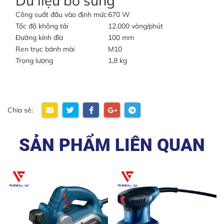
Dữ liệu bổ sung
Công suất đầu vào định mức
670 W
Tốc độ không tải
12.000 vòng/phút
Đường kính đĩa
100 mm
Ren trục bánh mài
M10
Trọng lượng
1,8 kg
Chia sẻ:
SẢN PHẨM LIÊN QUAN