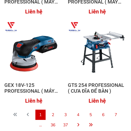
PROFESSIONAL ( MÁY
PROFESSIONAL ( MÁY
CHÀ NHÁM RUNG TRÒN
CHÀ NHÁM RUNG TRÒN )
Liên hệ
Liên hệ
DÙNG PIN )
GEX 18V-125
GTS 254 PROFESSIONAL
PROFESSIONAL ( MÁY
( CƯA ĐĨA ĐỂ BÀN )
CHÀ NHÁM RUNG TRÒN
Liên hệ
Liên hệ
DÙNG PIN )
1
2
3
4
5
6
7
...
36
37