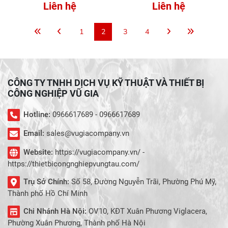
3242
4142
Liên hệ
Liên hệ
1
2
3
4
CÔNG TY TNHH DỊCH VỤ KỸ THUẬT VÀ THIẾT BỊ
CÔNG NGHIỆP VŨ GIA
Hotline:
0966617689 - 0966617689
Email:
sales@vugiacompany.vn
Website:
https://vugiacompany.vn/ -
https://thietbicongnghiepvungtau.com/
Trụ Sở Chính:
Số 58, Đường Nguyễn Trãi, Phường Phú Mỹ,
Thành phố Hồ Chí Minh
Chi Nhánh Hà Nội:
OV10, KĐT Xuân Phương Viglacera,
Phường Xuân Phương, Thành phố Hà Nội