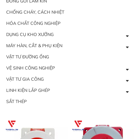
ĐÓNG GÓI LÀM KÍN
CHỐNG CHÁY, CÁCH NHIỆT
HÓA CHẤT CÔNG NGHIỆP
DỤNG CỤ KHO XƯỞNG
MÁY HÀN, CẮT & PHỤ KIỆN
VẬT TƯ ĐƯỜNG ỐNG
VỆ SINH CÔNG NGHIỆP
VẬT TƯ GIA CÔNG
LINH KIỆN LẮP GHÉP
SẮT THÉP