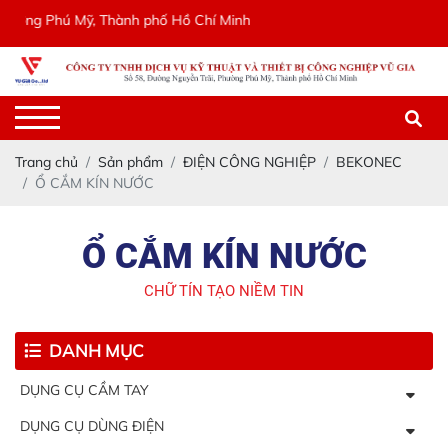
g Phú Mỹ, Thành phố Hồ Chí Minh
Trang chủ
Sản phẩm
ĐIỆN CÔNG NGHIỆP
BEKONEC
Ổ CẮM KÍN NƯỚC
Ổ CẮM KÍN NƯỚC
CHỮ TÍN TẠO NIỀM TIN
DANH MỤC
DỤNG CỤ CẦM TAY
DỤNG CỤ DÙNG ĐIỆN