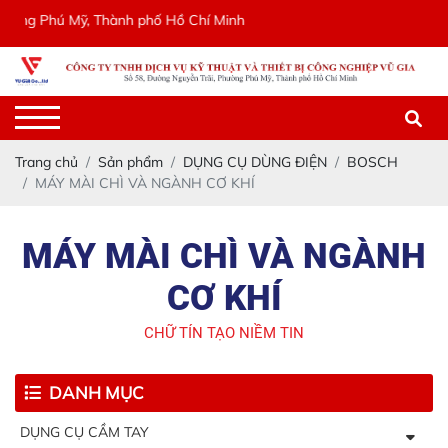
g Phú Mỹ, Thành phố Hồ Chí Minh
Trang chủ
Sản phẩm
DỤNG CỤ DÙNG ĐIỆN
BOSCH
MÁY MÀI CHÌ VÀ NGÀNH CƠ KHÍ
MÁY MÀI CHÌ VÀ NGÀNH
CƠ KHÍ
CHỮ TÍN TẠO NIỀM TIN
DANH MỤC
DỤNG CỤ CẦM TAY