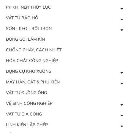
PK KHÍ NÉN THỦY LỰC
VẬT TƯ BẢO HỘ
SƠN - KEO - BÔI TRƠN
ĐÓNG GÓI LÀM KÍN
CHỐNG CHÁY, CÁCH NHIỆT
HÓA CHẤT CÔNG NGHIỆP
DỤNG CỤ KHO XƯỞNG
MÁY HÀN, CẮT & PHỤ KIỆN
VẬT TƯ ĐƯỜNG ỐNG
VỆ SINH CÔNG NGHIỆP
VẬT TƯ GIA CÔNG
LINH KIỆN LẮP GHÉP