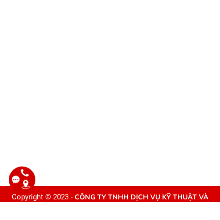
Copyright © 2023 -
CÔNG TY TNHH DỊCH VỤ KỸ THUẬT VÀ
THIẾT BỊ CÔNG NGHIỆP VŨ GIA
. All rights reserved. Design by
Webvps.vn