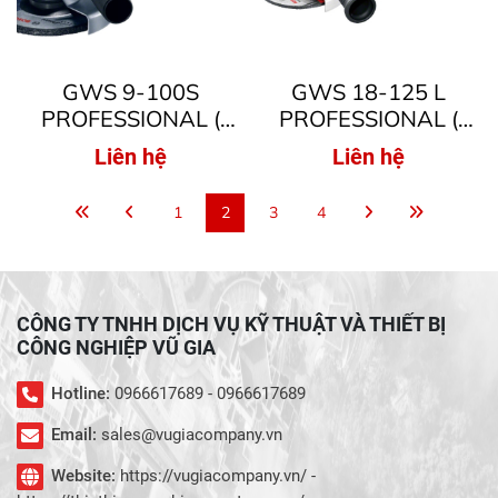
GWS 9-100S
GWS 18-125 L
PROFESSIONAL (
PROFESSIONAL (
MÁY MÀI GÓC )
MÁY MÀI GÓC )
Liên hệ
Liên hệ
1
2
3
4
CÔNG TY TNHH DỊCH VỤ KỸ THUẬT VÀ THIẾT BỊ
CÔNG NGHIỆP VŨ GIA
Hotline:
0966617689 - 0966617689
Email:
sales@vugiacompany.vn
Website:
https://vugiacompany.vn/ -